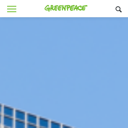
Greenpeace
MENU