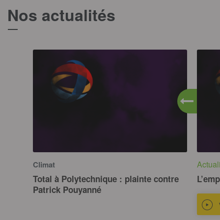
Nos actualités
T
Actual
Climat
Total à Polytechnique : plainte contre
L’emp
Patrick Pouyanné