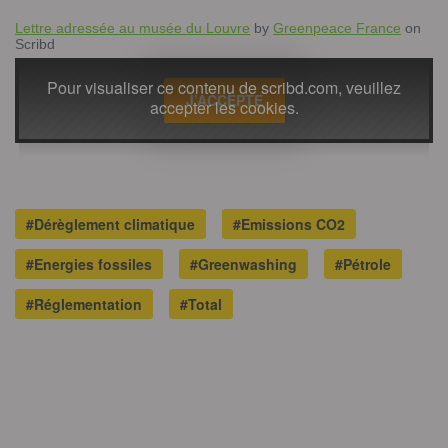
Lettre adressée au musée du Louvre
by
Greenpeace France
on
Scribd
Pour visualiser ce contenu de scribd.com, veuillez
J’ACCEPTE
accepter les cookies.
#Dérèglement climatique
#Emissions CO2
#Energies fossiles
#Greenwashing
#Pétrole
#Réglementation
#Total