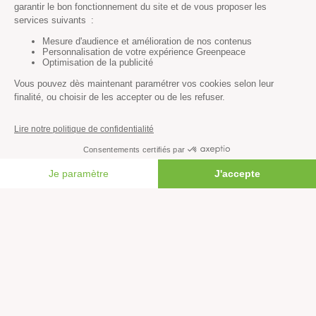
Valeurs
Méthode
Transparence financière
Fonctionnement
Histoire & victoires
Les bateaux de Greenpeace
S’informer
FAIRE UN DON
Économie et social
Climat
Énergies
Agriculture
Forêts
Océans