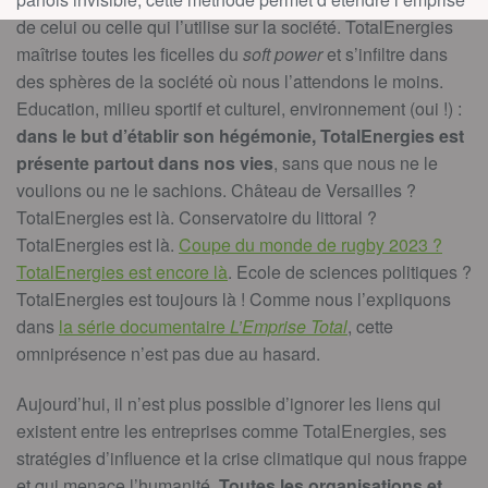
de celui ou celle qui l’utilise sur la société. TotalEnergies
maîtrise toutes les ficelles du
soft power
et s’infiltre dans
des sphères de la société où nous l’attendons le moins.
Education, milieu sportif et culturel, environnement (oui !) :
dans le but d’établir son hégémonie, TotalEnergies est
présente partout dans nos vies
, sans que nous ne le
voulions ou ne le sachions. Château de Versailles ?
TotalEnergies est là. Conservatoire du littoral ?
TotalEnergies est là.
Coupe du monde de rugby 2023 ?
TotalEnergies est encore là
. Ecole de sciences politiques ?
TotalEnergies est toujours là ! Comme nous l’expliquons
dans
la série documentaire
L’Emprise Total
, cette
omniprésence n’est pas due au hasard.
Aujourd’hui, il n’est plus possible d’ignorer les liens qui
existent entre les entreprises comme TotalEnergies, ses
stratégies d’influence et la crise climatique qui nous frappe
et qui menace l’humanité.
Toutes les organisations et