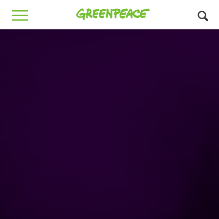
Greenpeace
MENU