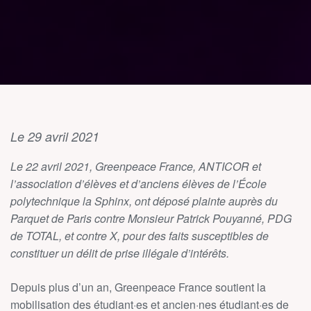
Le 29 avril 2021
Le 22 avril 2021, Greenpeace France, ANTICOR et
l’association d’élèves et d’anciens élèves de l’École
polytechnique la Sphinx, ont déposé plainte auprès du
Parquet de Paris contre Monsieur Patrick Pouyanné, PDG
de TOTAL, et contre X, pour des faits susceptibles de
constituer un délit de prise illégale d’intérêts.
Depuis plus d’un an, Greenpeace France soutient la
mobilisation des étudiant·es et ancien·nes étudiant·es de