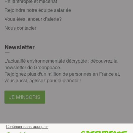
Philanthropie et mécénat
Rejoindre notre équipe salariée
Vous êtes lanceur d’alerte?
Nous contacter
Newsletter
L'actualité environnementale décryptée : découvrez la
newsletter de Greenpeace.
Rejoignez plus d'un million de personnes en France et,
vous aussi, agissez pour la planète !
JE M'INSCRIS