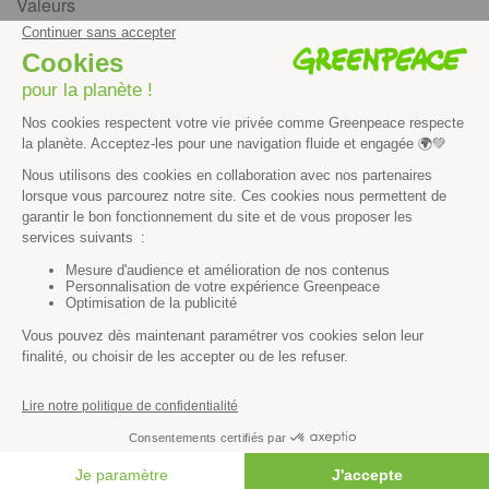
Valeurs
Méthode
Transparence financière
Fonctionnement
Histoire & victoires
Les bateaux de Greenpeace
S’informer
Économie et social
Climat
Énergies
Agriculture
Forêts
Océans
FAIRE UN DON