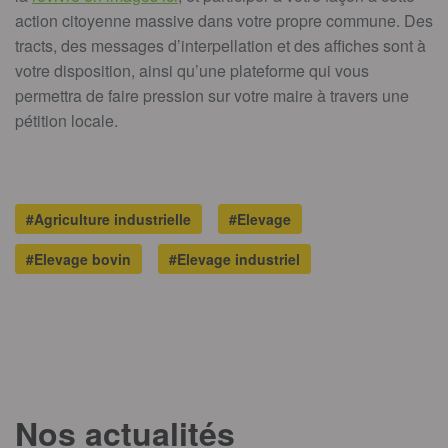
action citoyenne massive dans votre propre commune. Des
tracts, des messages d’interpellation et des affiches sont à
votre disposition, ainsi qu’une plateforme qui vous
permettra de faire pression sur votre maire à travers une
pétition locale.
#Agriculture industrielle
#Elevage
#Elevage bovin
#Elevage industriel
Nos actualités
T