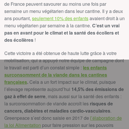
de France peuvent savourer au moins une fois par
semaine un menu végétarien dans leur cantine. Il y a deux
ans pourtant,
seulement 10% des enfants
avaient droit à un
menu végétarien par semaine à la cantine.
C’est un vrai
pas en avant pour le climat et la santé des écoliers et
des écolières
!
Cette victoire a été obtenue de haute lutte grâce à votre
mobilisation, qui a appuyé notre équipe de campagne dont
le travail est parti d’un constat simple :
les enfants
surconsomment de la viande dans les cantines
françaises
.
Cela a un fort impact sur le climat, puisque
l’élevage représente aujourd’hui
14,5% des émissions de
gaz à effet de serre
, mais aussi sur la santé des enfants :
la surconsommation de viande accroît les
risques de
cancers, diabètes et maladies cardio-vasculaires
.
Greenpeace s’est donc saisie en 2017 de
l’élaboration de
la loi Alimentation
pour faire pression sur les pouvoirs