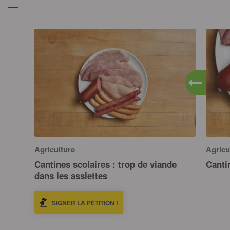
Agriculture
Agricu
Cantines scolaires : trop de viande
Cantin
dans les assiettes
SIGNER LA PÉTITION !