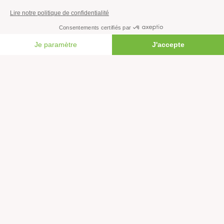
Transparence financière
Fonctionnement
Histoire & victoires
FAIRE UN DON
Les bateaux de Greenpeace
S’informer
Économie et social
Climat
Énergies
Agriculture
Forêts
Océans
Transports
Paix et justice