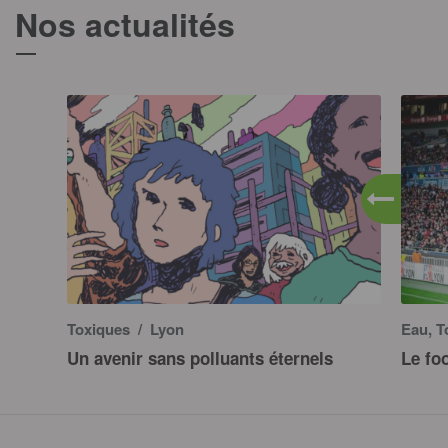
Nos actualités
T
Toxiques
/ Lyon
Eau, T
Un avenir sans polluants éternels
Le fo