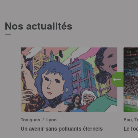
Nos actualités
T
Toxiques
/ Lyon
Eau, T
Un avenir sans polluants éternels
Le fo