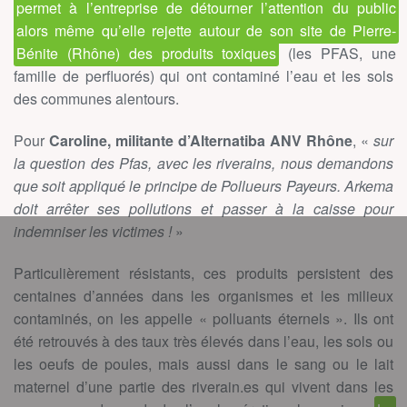
permet à l’entreprise de détourner l’attention du public
alors même qu’elle rejette autour de son site de Pierre-
Bénite (Rhône) des produits toxiques
(les PFAS, une
famille de perfluorés) qui ont contaminé l’eau et les sols
des communes alentours.
Pour
Caroline, militante d’Alternatiba ANV Rhône
, «
sur
la question des Pfas, avec les riverains, nous demandons
que soit appliqué le principe de Pollueurs Payeurs. Arkema
doit arrêter ses pollutions et passer à la caisse pour
indemniser les victimes !
»
Particulièrement résistants, ces produits persistent des
centaines d’années dans les organismes et les milieux
contaminés, on les appelle « polluants éternels ». Ils ont
été retrouvés à des taux très élevés dans l’eau, les sols ou
les oeufs de poules, mais aussi dans le sang ou le lait
maternel d’une partie des riverain.es qui vivent dans les