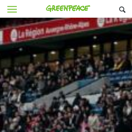
Greenpeace
MENU