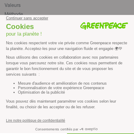
Valeurs
Méthode
Transparence financière
Fonctionnement
Histoire & victoires
Les bateaux de Greenpeace
S’informer
Économie et social
Climat
Énergies
Agriculture
Forêts
Océans