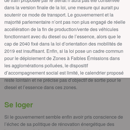
de train proposée par le Sénat n’aura pas été conservée
dans la version finale de la loi, une mesure qui aurait pu
soutenir ce mode de transport. Le gouvernement et la
majorité parlementaire n’ont pas non plus engagé de réelle
accélération de la fin de production/vente des véhicules
fonctionnant avec du diesel ou de l’essence, alors que le
cap de 2040 fixé dans la loi d’orientation des mobilités de
2019 est insuffisant. Enfin, si la loi pose un cadre commun
pour le déploiement de Zones à Faibles Émissions dans
les agglomérations polluées, le dispositif
d’accompagnement social est limité, le calendrier proposé
reste lointain et ne précise pas d’objectif de sortie pour le
diesel et l’essence dans ces zones.
Se loger
Si le gouvernement semble enfin avoir pris conscience de
l’échec de sa politique de rénovation énergétique des