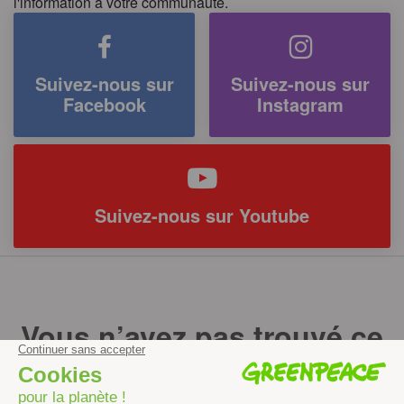
l'information à votre communauté.
Suivez-nous sur
Suivez-nous sur
Facebook
Instagram
Suivez-nous sur Youtube
Vous n’avez pas trouvé ce
que vous cherchiez ?