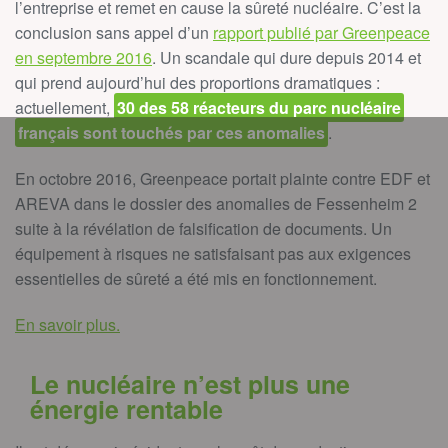
l’entreprise et remet en cause la sûreté nucléaire. C’est la
conclusion sans appel d’un
rapport publié par Greenpeace
en septembre 2016
. Un scandale qui dure depuis 2014 et
qui prend aujourd’hui des proportions dramatiques :
actuellement,
30 des 58 réacteurs du parc nucléaire
français sont touchés par ces anomalies
.
En octobre 2016, Greenpeace portait plainte contre EDF et
AREVA dans le dossier des anomalies de Fessenheim 2
suite à la révélation de falsification de documents. Un
équipement à risques ne satisfaisant pas aux exigences
essentielles de sûreté a été mis en fonctionnement.
En savoir plus.
Le nucléaire n’est plus une
énergie rentable