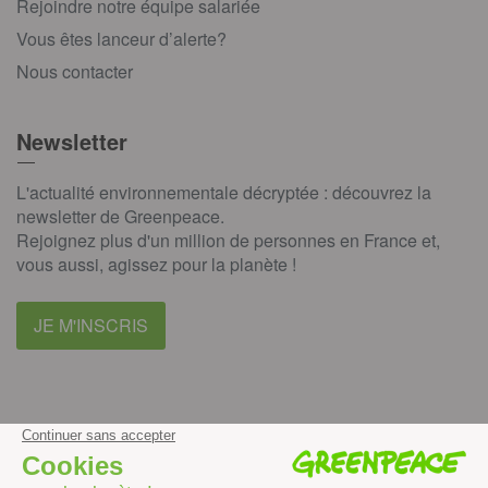
Rejoindre notre équipe salariée
Vous êtes lanceur d’alerte?
Nous contacter
Newsletter
L'actualité environnementale décryptée : découvrez la
newsletter de Greenpeace.
Rejoignez plus d'un million de personnes en France et,
vous aussi, agissez pour la planète !
JE M'INSCRIS
facebook
instagram
youtube