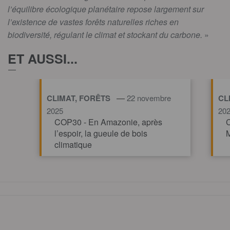
l’équilibre écologique planétaire repose largement sur
l’existence de vastes forêts naturelles riches en
biodiversité, régulant le climat et stockant du carbone.
»
ET AUSSI...
—
CLIMAT, FORÊTS
22 novembre
CL
2025
20
COP30 - En Amazonie, après
C
l’espoir, la gueule de bois
M
climatique
TOUT AFFICHE