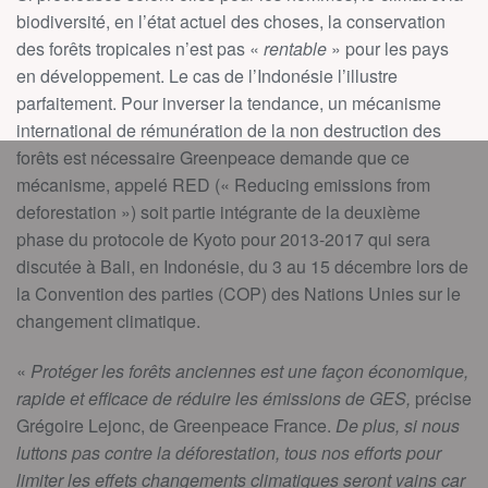
biodiversité, en l’état actuel des choses, la conservation
des forêts tropicales n’est pas «
rentable
» pour les pays
en développement. Le cas de l’Indonésie l’illustre
parfaitement. Pour inverser la tendance, un mécanisme
international de rémunération de la non destruction des
forêts est nécessaire Greenpeace demande que ce
mécanisme, appelé RED (« Reducing emissions from
deforestation ») soit partie intégrante de la deuxième
phase du protocole de Kyoto pour 2013-2017 qui sera
discutée à Bali, en Indonésie, du 3 au 15 décembre lors de
la Convention des parties (COP) des Nations Unies sur le
changement climatique.
«
Protéger les forêts anciennes est une façon économique,
rapide et efficace de réduire les émissions de GES,
précise
Grégoire Lejonc, de Greenpeace France.
De plus, si nous
luttons pas contre la déforestation, tous nos efforts pour
limiter les effets changements climatiques seront vains car