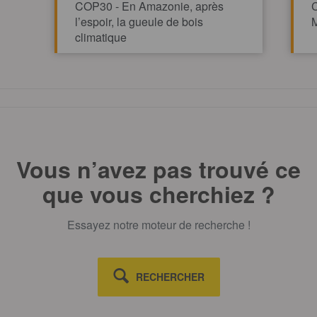
COP30 - En Amazonie, après
C
l’espoir, la gueule de bois
M
climatique
TOUT AFFICHE
Vous n’avez pas trouvé ce
que vous cherchiez ?
Essayez notre moteur de recherche !
RECHERCHER