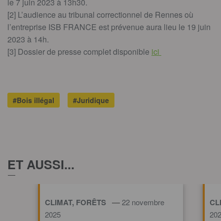
le 7 juin 2023 à 13h30.
[2] L’audience au tribunal correctionnel de Rennes où
l’entreprise ISB FRANCE est prévenue aura lieu le 19 juin
2023 à 14h.
[3] Dossier de presse complet disponible
ici
#Bois illégal
#Juridique
ET AUSSI...
—
CLIMAT, FORÊTS
22 novembre
CL
2025
20