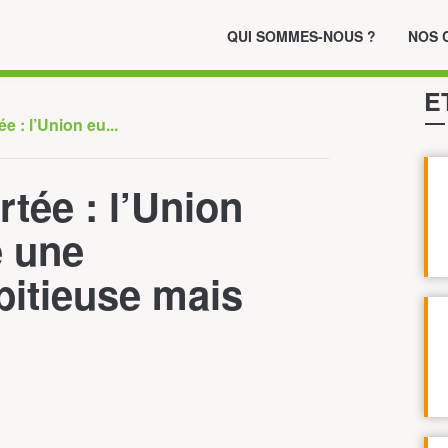
QUI SOMMES-NOUS ?
NOS 
E
e : l’Union eu...
tée : l’Union
 une
bitieuse mais