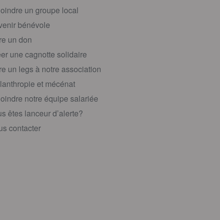
oindre un groupe local
enir bénévole
re un don
er une cagnotte solidaire
re un legs à notre association
lanthropie et mécénat
oindre notre équipe salariée
s êtes lanceur d’alerte?
s contacter