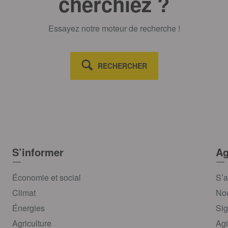
cherchiez ?
Essayez notre moteur de recherche !
RECHERCHER
S’informer
Ag
Économie et social
S’a
Climat
Nou
Énergies
Sig
Agriculture
Agi