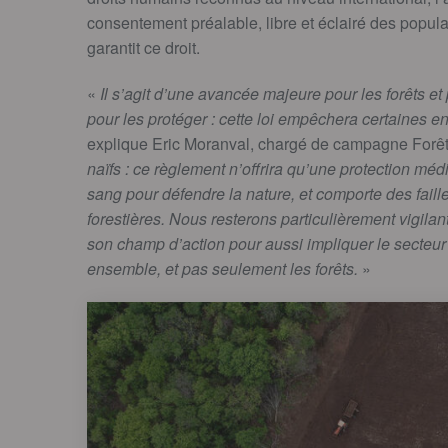
consentement préalable, libre et éclairé des popul
garantit ce droit.
«
Il s’agit d’une avancée majeure pour les forêts e
pour les protéger : cette loi empêchera certaines entr
explique Eric Moranval, chargé de campagne Forê
naïfs : ce règlement n’offrira qu’une protection mé
sang pour défendre la nature, et comporte des faill
forestières. Nous resterons particulièrement vigilant
son champ d’action pour aussi impliquer le secteur 
ensemble, et pas seulement les forêts.
»