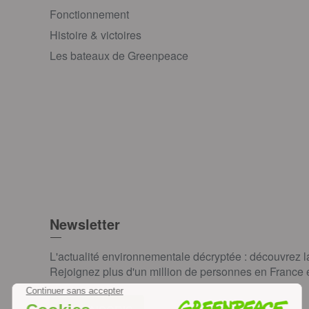
Fonctionnement
Histoire & victoires
Les bateaux de Greenpeace
Newsletter
L'actualité environnementale décryptée : découvrez 
Rejoignez plus d'un million de personnes en France et