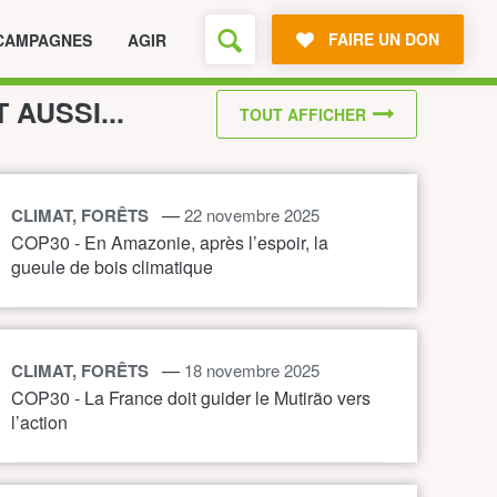
FAIRE UN DON
CAMPAGNES
AGIR
T AUSSI...
TOUT AFFICHER
—
CLIMAT, FORÊTS
22 novembre 2025
COP30 - En Amazonie, après l’espoir, la
gueule de bois climatique
—
CLIMAT, FORÊTS
18 novembre 2025
COP30 - La France doit guider le Mutirão vers
l’action