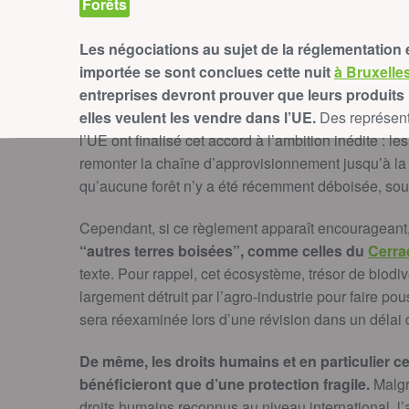
Forêts
Les négociations au sujet de la réglementation 
importée se sont conclues cette nuit
à Bruxelle
entreprises devront prouver que leurs produits n
elles veulent les vendre dans l’UE.
Des représent
l’UE ont finalisé cet accord à l’ambition inédite : 
remonter la chaîne d’approvisionnement jusqu’à la
qu’aucune forêt n’y a été récemment déboisée, so
Cependant, si ce règlement apparaît encourageant
“autres terres boisées”, comme celles du
Cerra
texte. Pour rappel, cet écosystème, trésor de biodi
largement détruit par l’agro-industrie pour faire p
sera réexaminée lors d’une révision dans un délai 
De même, les droits humains et en particulier 
bénéficieront que d’une protection fragile.
Malgr
droits humains reconnus au niveau international, l’