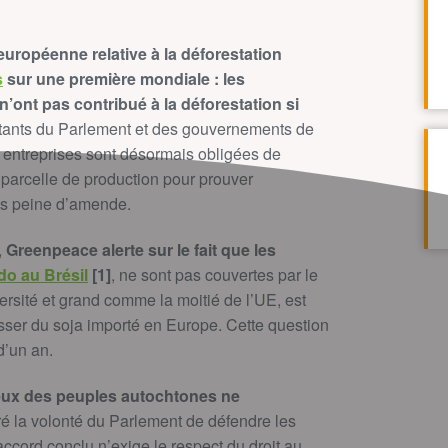
européenne relative à la déforestation
s
sur une première mondiale : les
’ont pas contribué à la déforestation si
ants du Parlement et des gouvernements de
les entreprises sont désormais obligées de
 parcelle de production pour prouver
us peine d’amende.
,
Greenpeace alerte sur le fait que les
do au Brésil
[1]
, ne sont pas couvertes par le
versité et grand comme la moitié de l’UE, est
ousser du soja importé en Europe. Cette question
d’un an.
ceux des peuples autochtones ne
é la volonté du Parlement de défendre les
accord conclu n’exige le respect du droit au