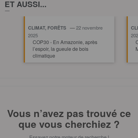
ET AUSSI...
—
CLIMAT, FORÊTS
22 novembre
CL
2025
20
COP30 - En Amazonie, après
C
l’espoir, la gueule de bois
M
climatique
TOUT AFFICHE
Vous n’avez pas trouvé ce
que vous cherchiez ?
Essayez notre moteur de recherche !