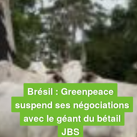
AGRICULTURE - FORÊTS
Brésil : Greenpeace
suspend ses négociations
avec le géant du bétail
JBS