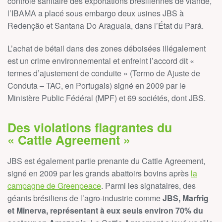
contrôle sanitaire des exportations brésiliennes de viande,
l’IBAMA a placé sous embargo deux usines JBS à
Redenção et Santana
Do Araguaia, dans l’État du Pará.
L’achat de bétail dans des zones déboisées illégalement
est un crime environnemental et enfreint l’accord dit «
termes d’ajustement de conduite » (Termo de Ajuste de
Conduta – TAC, en Portugais) signé en 2009 par le
Ministère Public Fédéral (MPF) et 69 sociétés, dont JBS.
Des violations flagrantes du
«
Cattle Agreement
»
JBS est également partie prenante du Cattle Agreement,
signé en 2009 par les grands abattoirs bovins après
la
campagne de Greenpeace
. Parmi les signataires, des
géants brésiliens de l’agro-industrie comme
JBS, Marfrig
et Minerva, représentant à eux seuls environ 70% du