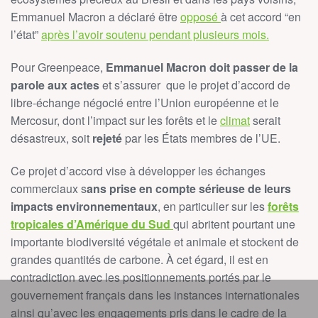
Emmanuel Macron a déclaré être
opposé
à cet accord “en
l’état”
après l’avoir soutenu pendant plusieurs mois.
Pour Greenpeace,
Emmanuel Macron doit passer de la
parole aux actes
et s’assurer que le projet d’accord de
libre-échange négocié entre l’Union européenne et le
Mercosur, dont l’impact sur les forêts et le
climat
serait
désastreux, soit
rejeté
par les États membres de l’UE.
Ce projet d’accord vise à développer les échanges
commerciaux s
ans prise en compte sérieuse de leurs
impacts environnementaux
, en particulier sur les
forêts
tropicales d’Amérique du Sud
qui abritent pourtant une
importante biodiversité végétale et animale et stockent de
grandes quantités de carbone. À cet égard, il est en
contradiction avec les positionnements portés par le
gouvernement français dans les instances internationales
ainsi qu’avec les engagements pris dans le cadre de la