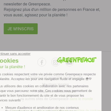
newsletter de Greenpeace.
Rejoignez plus d'un million de personnes en France et,
vous aussi, agissez pour la planète !
JE M'INSCRIS
facebook
instagram
youtube
Contenus et propriété intellectuelle
Mentions légales
Politique de confidentialité
Les autres sites de Greenpeace
dans le monde
Cliquez-ici pour modifier vos préférences en matière de cookies