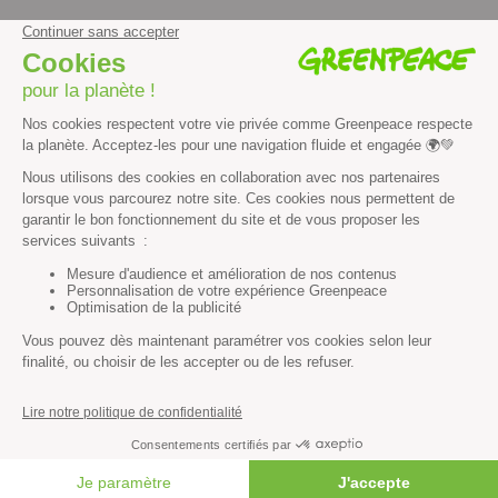
facebook
instagram
youtube
Contenus et propriété intellectuelle
Mentions légales
Politique de confidentialité
Les autres sites de Greenpeace
dans le monde
Cliquez-ici pour modifier vos préférences en matière de cookies
Greenpeace
13 rue d’Enghien
75010 Paris
Tel : 01 80 96 96 96
REP : FR232015_01WLTX
© Greenpeace France 2026
FAIRE UN DON