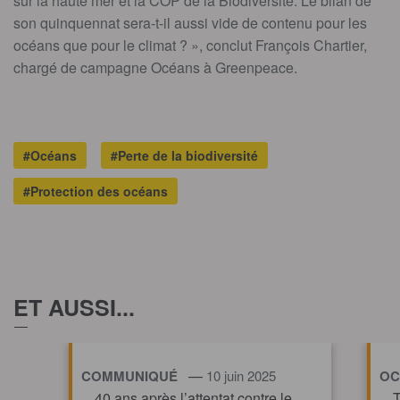
sur la haute mer et la COP de la Biodiversité. Le bilan de
son quinquennat sera-t-il aussi vide de contenu pour les
océans que pour le climat ? », conclut François Chartier,
chargé de campagne Océans à Greenpeace.
#Océans
#Perte de la biodiversité
#Protection des océans
ET AUSSI...
—
COMMUNIQUÉ
10 juin 2025
OC
40 ans après l’attentat contre le
T