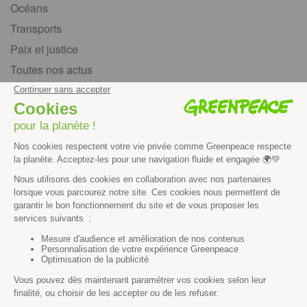
Océans
Transports
Paix et justice
Toutes nos actus
Tous nos communiqués de presse
Tous nos rapports
Agir
S’abonner à la newsletter
Nous suivre sur les réseaux
Signer nos pétitions
Agir au quotidien
Rejoindre un groupe local
Devenir bénévole