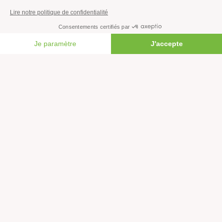
Faire un don
Créer une cagnotte solidaire
Faire un legs à notre association
FAIRE UN DON
Philanthropie et mécénat
Rejoindre notre équipe salariée
Vous êtes lanceur d’alerte?
Nous contacter
Newsletter
L'actualité environnementale décryptée : découvrez la
newsletter de Greenpeace.
Rejoignez plus d'un million de personnes en France et,
vous aussi, agissez pour la planète !
JE M'INSCRIS