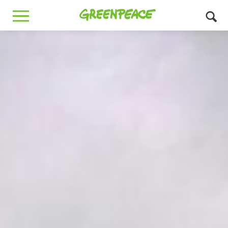
Greenpeace
MENU