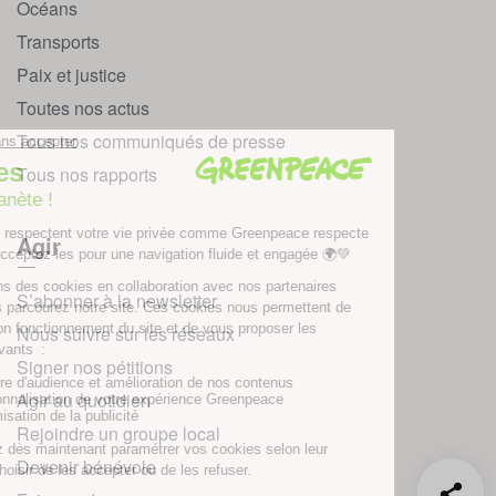
Océans
Transports
Paix et justice
Toutes nos actus
Tous nos communiqués de presse
Tous nos rapports
Agir
S’abonner à la newsletter
Nous suivre sur les réseaux
Signer nos pétitions
Agir au quotidien
Rejoindre un groupe local
Devenir bénévole