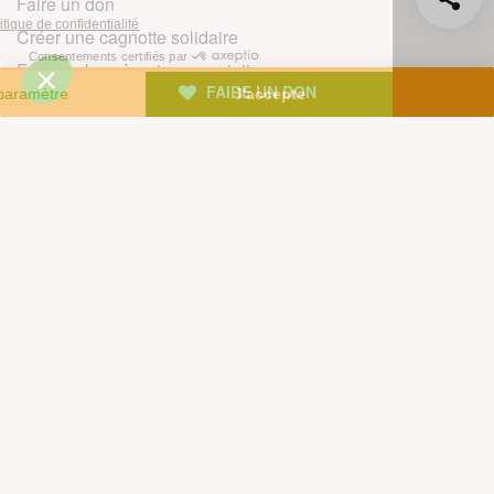
Faire un don
Créer une cagnotte solidaire
Faire un legs à notre association
FAIRE UN DON
Philanthropie et mécénat
Rejoindre notre équipe salariée
Vous êtes lanceur d’alerte?
Nous contacter
Newsletter
L'actualité environnementale décryptée : découvrez la
newsletter de Greenpeace.
Rejoignez plus d'un million de personnes en France et,
vous aussi, agissez pour la planète !
JE M'INSCRIS