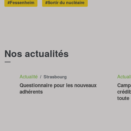
#Fessenheim
#Sortir du nucléaire
Nos actualités
T
Actualité
Actual
/ Strasbourg
Questionnaire pour les nouveaux
Campa
adhérents
crédi
toute