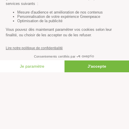
Nous suivre sur les réseaux
Signer nos pétitions
Agir au quotidien
Rejoindre un groupe local
Devenir bénévole
Faire un don
Créer une cagnotte solidaire
FAIRE UN DON
Faire un legs à notre association
Philanthropie et mécénat
Rejoindre notre équipe salariée
Vous êtes lanceur d’alerte?
Nous contacter
Newsletter