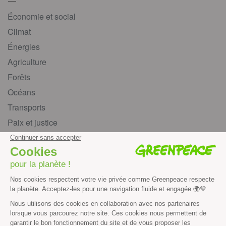
Économie et social
Climat
Énergies
Agriculture
Forêts
Océans
Transports
Paix et justice
Toutes nos actus
Tous nos communiqués de presse
Tous nos rapports
Agir
S’abonner à la newsletter