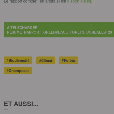
Le rapport complet (en anglais) est
disponible ici
.
A TELECHARGER |
RÉSUMÉ_RAPPORT_GREENPEACE_FORETS_BOREALES_26_
#Biodiversité
#Climat
#Forêts
#Greenpeace
ET AUSSI...