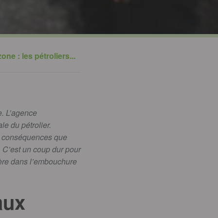
one : les pétroliers...
e. L’agence
e du pétrolier.
es conséquences que
. C’est un coup dur pour
lière dans l’embouchure
aux