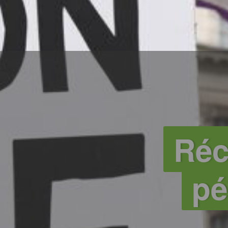
Réc
pé