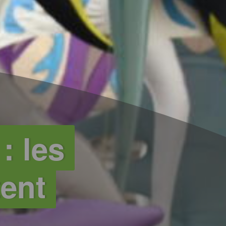
: les
tent