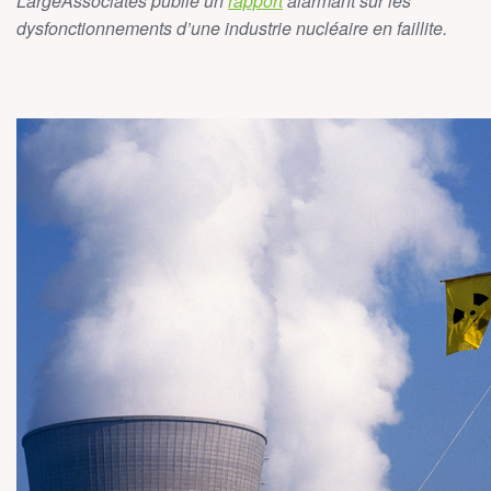
LargeAssociates publie un
rapport
alarmant sur les
dysfonctionnements d’une industrie nucléaire en faillite.