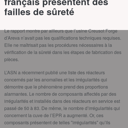
français présentent des
failles de sûreté
Le rapport montre par ailleurs que l’usine Creusot Forge
d’Areva n’avait pas les qualifications techniques requises.
Elle ne maîtrisait pas les procédures nécessaires à la
vérification de la sûreté dans les étapes de fabrication des
pièces.
L’ASN a récemment publié une liste des réacteurs
concernés par les anomalies et les irrégularités qui
démontre que le phénomène prend des proportions
alarmantes. Le nombre de composants affectés par des
irrégularités et installés dans des réacteurs en service est
passé de 50 à 83. De même, le nombre d’irrégularités qui
concernent la cuve de l’EPR a augmenté. Or, ces
composants présentent de telles ″irrégularités″ qu’ils