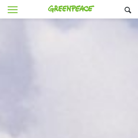
Greenpeace
MENU