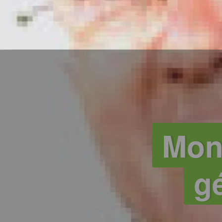
Mon
gé