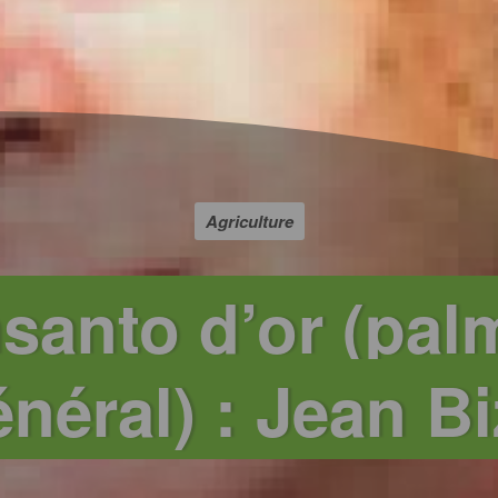
Agriculture
santo d’or (pal
néral) : Jean Bi