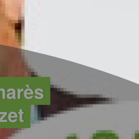
marès
zet