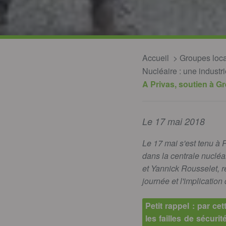
Accueil
Groupes loc
Nucléaire : une industri
A Privas, soutien à G
Le 17 mai 2018
Le 17 mai s'est tenu à 
dans la centrale nuclé
et Yannick Rousselet, r
journée et l'implicatio
Petit rappel : par c
les failles de sécur