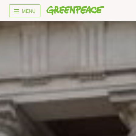
Greenpeace
MENU