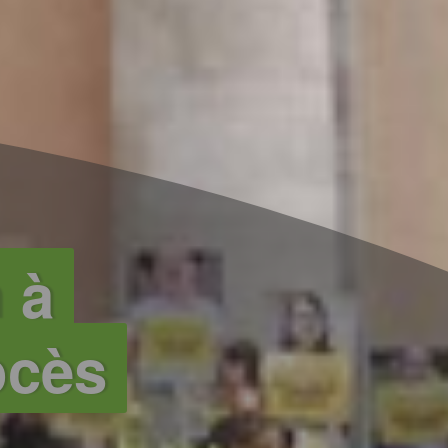
 à
ocès