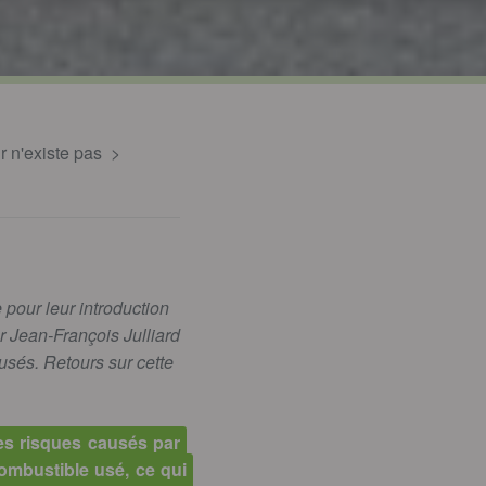
ûr n'existe pas
 pour leur introduction
 Jean-François Julliard
usés. Retours sur cette
les risques causés par
combustible usé, ce qui