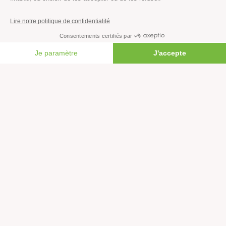
Climat
Énergies
Agriculture
Forêts
FAIRE UN DON
Océans
Transports
Paix et justice
Toutes nos actus
Tous nos communiqués de presse
Tous nos rapports
Agir
S’abonner à la newsletter
Nous suivre sur les réseaux
Signer nos pétitions