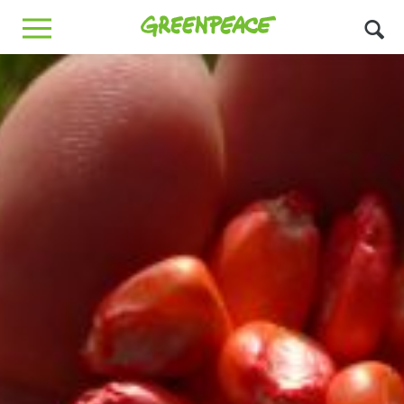
Greenpeace
MENU