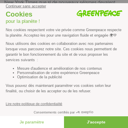
New York Times que si de nouveaux séismes devaient
ébranler le complexe nucléaire, la piscine abritant le
combustible usé du bâtiment n°4 pourrait s’effondrer. La
NISA et TEPCO, l’opérateur de la centrale, s’efforcent
actuellement de renforcer la structure de cette piscine.
À en croire les chiffres annoncés par TEPCO sur le niveau
de l’eau dans plusieurs compartiments de la centrale, de
l’eau hautement radioactive continue probablement de
s’infiltrer dans le sol et/ou de se déverser dans l’océan. Le
Rainbow Warrior de Greenpeace sera dans une semaine
dans la zone de Fukushima pour faire des mesures de
radioactivité.