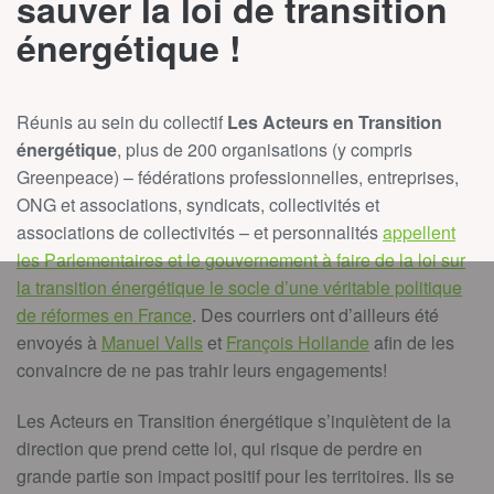
sauver la loi de transition
énergétique !
Réunis au sein du collectif
Les Acteurs en Transition
énergétique
, plus de 200 organisations (y compris
Greenpeace) – fédérations professionnelles, entreprises,
ONG et associations, syndicats, collectivités et
associations de collectivités – et personnalités
appellent
les Parlementaires et le gouvernement à faire de la loi sur
la transition énergétique le socle d’une véritable politique
de réformes en France
. Des courriers ont d’ailleurs été
envoyés à
Manuel Valls
et
François Hollande
afin de les
convaincre de ne pas trahir leurs engagements!
Les Acteurs en Transition énergétique s’inquiètent de la
direction que prend cette loi, qui risque de perdre en
grande partie son impact positif pour les territoires. Ils se