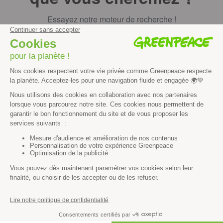
Essayez notre moteur de recherche !
RECHERCHER
Découvrir
Mission
Valeurs
Méthode
Transparence financière
Fonctionnement
Histoire & victoires