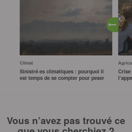
Climat
Agricu
Sinistré·es climatiques : pourquoi il
Crise 
est temps de se compter pour peser
l’app
Vous n’avez pas trouvé ce
que vous cherchiez ?