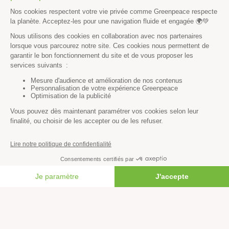
Tous nos communiqués de presse
Tous nos rapports
Agir
S’abonner à la newsletter
Nous suivre sur les réseaux
Signer nos pétitions
Agir au quotidien
Rejoindre un groupe local
Devenir bénévole
Faire un don
FAIRE UN DON
Créer une cagnotte solidaire
Faire un legs à notre association
Philanthropie et mécénat