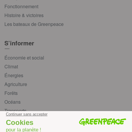
Fonctionnement
Histoire & victoires
Les bateaux de Greenpeace
S’informer
Économie et social
Climat
Énergies
Agriculture
Forêts
Océans
Transports
Paix et justice
Toutes nos actus