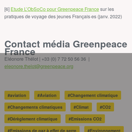
[6]
Etude L’ObSoCo pour Greenpeace France
sur les
pratiques de voyage des jeunes Français·es (janv. 2022)
Contact média Greenpeace
France
Eléonore Thélot | +33 (0) 7 72 50 56 36 |
eleonore.thelot@greenpeace.org
#aviation
#Aviation
#Changement climatique
#Changements climatiques
#Climat
#CO2
#Dérèglement climatique
#Emissions CO2
#Emissions de gaz à effet de serre
#Environnement