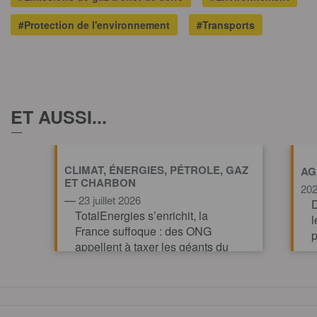
#Protection de l'environnement
#Transports
ET AUSSI...
CLIMAT, ÉNERGIES, PÉTROLE, GAZ
AG
ET CHARBON
20
—
23 juillet 2026
D
TotalEnergies s’enrichit, la
l
France suffoque : des ONG
p
appellent à taxer les géants du
pétrole et du gaz pour financer
l’action climatique.
TOUT AFFICHE