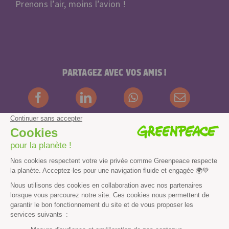
Prenons l’air, moins l’avion !
PARTAGEZ AVEC VOS AMIS !
Contenus et propriété intellectuelle
Mentions légales
Droits des personnes
Les autres sites de Greenpeace
dans le monde