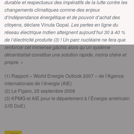
durable et respectueux des impératifs de la lutte contre les
changements climatiques comme des enjeux
d’indépendance énergétique et de pouvoir d’achat des
citoyens,
déclare Vinuta Gopal.
Les pertes en ligne du
réseau électrique indien atteignent aujourd’hui 30 à 40 %
de l’électricité produite (3) ! Un parc nucléaire ne fera que
renforcer cet immense gâchis alors qu’un système
décentralisé constitue une solution rapide, moins chère et
propre.
»
(1) Rapport « World Energie Outlook 2007 » de l’Agence
internationale de l’énergie (AIE)
(2) Le Figaro, 25 septembre 2008
(3) KPMG et AIE pour le département à l’Énergie américain
(US DoE)