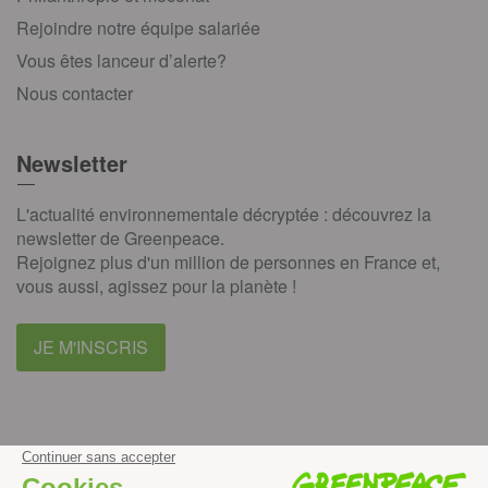
Rejoindre notre équipe salariée
Vous êtes lanceur d’alerte?
Nous contacter
Newsletter
L'actualité environnementale décryptée : découvrez la
newsletter de Greenpeace.
Rejoignez plus d'un million de personnes en France et,
vous aussi, agissez pour la planète !
JE M'INSCRIS