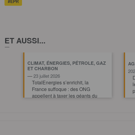
#EPR
ET AUSSI...
CLIMAT, ÉNERGIES, PÉTROLE, GAZ
AG
ET CHARBON
20
—
23 juillet 2026
D
TotalEnergies s’enrichit, la
l
France suffoque : des ONG
p
appellent à taxer les géants du
pétrole et du gaz pour financer
l’action climatique.
TOUT AFFICHE