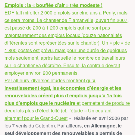
Emplois : la « bouffée d’air » très modeste !
EDF fait miroiter 2 000 emplois sur cinq ans à Penly, mais
ce sera moins. Le chantier de Flamanville, ouvert fin 2007,
est passé de 200 à 1 200 emplois qui ne sont pas
majoritairement des emplois locaux (douze nationalités
différentes sont représentées sur le chantier). Un « pic » de
1 800 postes est prévu, mais pour une durée de quelques
mois seulement, après laquelle le nombre de travailleurs
sur le chantier va décroître. Ensuite, la centrale devrait
employer environ 200 permanents.
Par ailleurs, diverses études montrent qu’
à
investissement égal, les économies d’énergie et les
renouvelables créent plus d’emplois jusqu’à 15 fois
plus d’emplois que le nucléaire
et permettent de produire
deux fois plus d’électricité (cf. l’étude «
Un courant
alternatif pour le Grand-Ouest
», réalisée en avril 2006 par
les 7 vents du Cotentin). Par ailleurs,
en Allemagne, le
seul développement des renouvelables a permis de