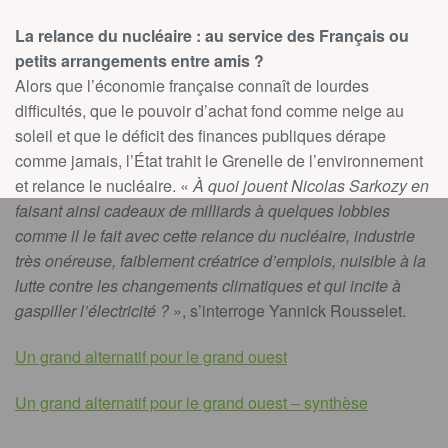
La relance du nucléaire : au service des Français ou
petits arrangements entre amis ?
Alors que l’économie française connaît de lourdes
difficultés, que le pouvoir d’achat fond comme neige au
soleil et que le déficit des finances publiques dérape
comme jamais, l’État trahit le Grenelle de l’environnement
et relance le nucléaire. «
À quoi jouent Nicolas Sarkozy en
faisant ainsi cadeaux de milliards à quelques lobbies
comme il le fait avec cette relance du nucléaire, industrie
très onéreuse, faiblement créatrice d’emplois, nuisible à la
lutte contre les changements climatiques et qui incite à
gaspiller l’électricité ?
», s’interroge Yannick Rousselet.
Un grand alternatif pour le grand ouest
Un grand alternatif pour le grand ouest – synthèse