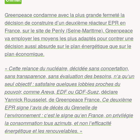
Greenpeace condamne avec la plus grande fermeté la
décision de construire d’un deuxième réacteur EPR en
France, sur le site de Penly (Seine-Maritime). Greenpeace
va employer les moyens les plus adaptés pour contrer une
décision aussi absurde sur le plan énergétique que sur le
plan économique.
«
Cette relance du nucléaire, décidée sans concertation,
sans transparence, sans évaluation des besoins, n’a qu’un
seul objectif : satisfaire quelques lobbies proches du
pouvoir, comme Areva, EDF ou GDF-Suez
, déclare
Yannick Rousselet, de Greenpeace France.
Ce deuxième
EPR signe l’avis de décès du Grenelle de
l’environnement : c’est le signe qu’en France, on privilégie
la consommation tous azimuts, et non l’efficacité
énergétique et les renouvelables.
»