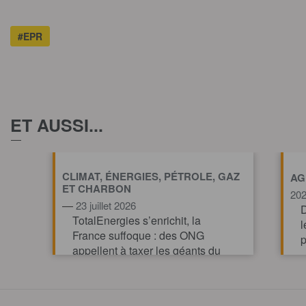
#EPR
ET AUSSI...
CLIMAT, ÉNERGIES, PÉTROLE, GAZ
AG
ET CHARBON
20
—
23 juillet 2026
D
TotalEnergies s’enrichit, la
l
France suffoque : des ONG
p
appellent à taxer les géants du
pétrole et du gaz pour financer
l’action climatique.
TOUT AFFICHE