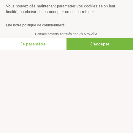
Histoire & victoires
Les bateaux de Greenpeace
S’informer
FAIRE UN DON
Économie et social
Climat
Énergies
Agriculture
Forêts
Océans
Transports
Paix et justice
Toutes nos actus
Tous nos communiqués de presse