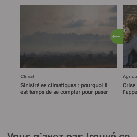
Climat
Agricu
Sinistré·es climatiques : pourquoi il
Crise 
est temps de se compter pour peser
l’app
Vous n’avez pas trouvé ce