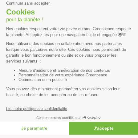
Agriculture
Forêts
Océans
Transports
Paix et justice
Toutes nos actus
Tous nos communiqués de presse
Tous nos rapports
Agir
S’abonner à la newsletter
Nous suivre sur les réseaux
Signer nos pétitions
FAIRE UN DON
Agir au quotidien