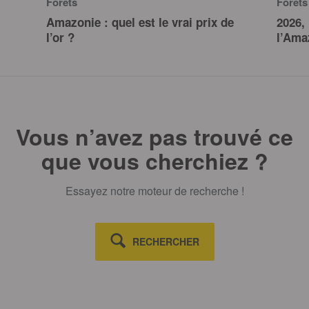
Forêts
Forêts
Amazonie : quel est le vrai prix de
2026,
l’or ?
l’Ama
Vous n’avez pas trouvé ce
que vous cherchiez ?
Essayez notre moteur de recherche !
RECHERCHER