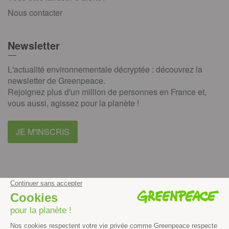
Nous contacter
Newsletter
L'actualité environnementale décryptée : découvrez la
newsletter de Greenpeace.
Rejoignez plus d'un million de personnes en France et,
vous aussi, agissez pour la planète !
JE M'INSCRIS
facebook
instagram
youtube