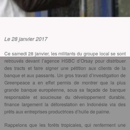
Le 28 janvier 2017
Ce samedi 28 janvier, les militants du groupe local se sont
retrouvés devant l’agence HSBC d’Orsay pour distribuer
des tracts et faire signer une pétition aux clients de la
banque et aux passants. Un gros travail d’investigation de
Greenpeace a en effet permis de montrer que la plus
grande banque européenne, sous sa façade de banque
responsable et soucieuse du développement durable,
finance largement la déforestation en Indonésie via des
prêts aux entreprises productrices d’huile de palme.
Rappelons que les forêts tropicales, qui renferment une