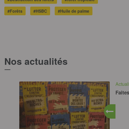
#Forêts
#HSBC
#Huile de palme
Nos actualités
T
Actual
Faites