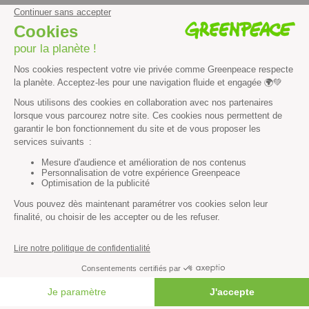
Climat
Énergies
Agriculture
Forêts
Océans
Transports
Paix et justice
Toutes nos actus
Tous nos communiqués de presse
Tous nos rapports
Agir
S’abonner à la newsletter
FAIRE UN DON
Nous suivre sur les réseaux