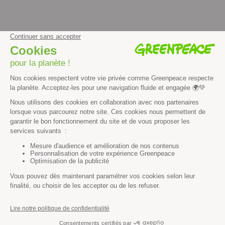
facebook
instagram
youtube
Contenus et propriété intellectuelle
Mentions légales
Politique de confidentialité
Les autres sites de Greenpeace
dans le monde
Cliquez-ici pour modifier vos préférences en matière de cookies
Greenpeace
13 rue d’Enghien
75010 Paris
Tel : 01 80 96 96 96
REP : FR232015_01WLTX