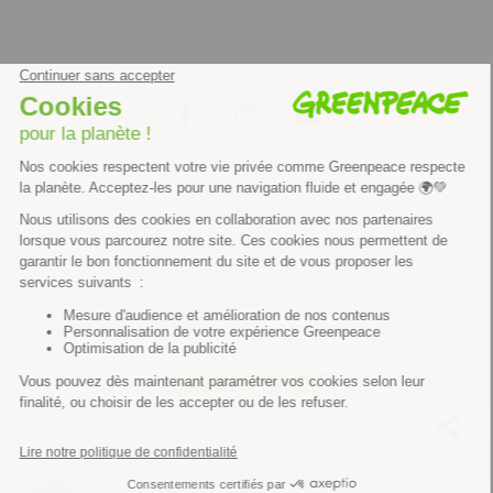
facebook
instagram
youtube
Contenus et propriété intellectuelle
Mentions légales
Politique de confidentialité
Les autres sites de Greenpeace
dans le monde
Cliquez-ici pour modifier vos préférences en matière de cookies
Greenpeace
13 rue d’Enghien
75010 Paris
Tel : 01 80 96 96 96
REP : FR232015_01WLTX