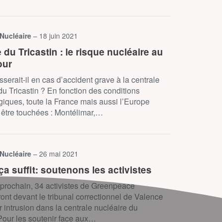
 Nucléaire
– 18 juin 2021
 du Tricastin : le risque nucléaire au
our
serait-il en cas d’accident grave à la centrale
du Tricastin ? En fonction des conditions
iques, toute la France mais aussi l’Europe
 être touchées : Montélimar,…
 Nucléaire
– 26 mai 2021
ça suffit: soutenons les activistes
 prochain, 34 activistes de Greenpeace
ont devant le tribunal correctionnel de Valence
ur intrusion dans la centrale nucléaire du
 Pour les soutenir face aux…