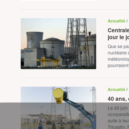
Actualité
/
Centrale
jour le j
Que se pas
nucléaire 
météorolog
pourraient
Actualité
/
40 ans, 
Le 29 juin
comparaîtr
suite à le
Tricastin.