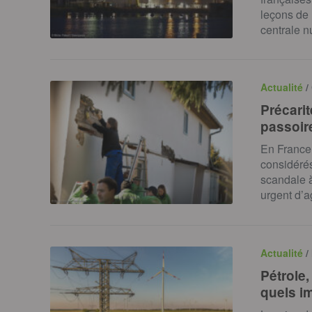
leçons de 
centrale n
Actualité
/
Précarit
passoir
En France,
considéré
scandale à 
urgent d’ag
Actualité
/
Pétrole,
quels i