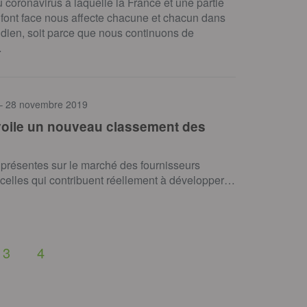
u coronavirus à laquelle la France et une partie
font face nous affecte chacune et chacun dans
idien, soit parce que nous continuons de
…
– 28 novembre 2019
évoile un nouveau classement des
” présentes sur le marché des fournisseurs
t celles qui contribuent réellement à développer…
3
4