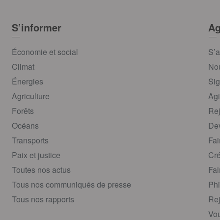
S’informer
Ag
Économie et social
S’a
Climat
Nou
Énergies
Sig
Agriculture
Agi
Forêts
Rej
Océans
Dev
Transports
Fai
Paix et justice
Cré
Toutes nos actus
Fai
Tous nos communiqués de presse
Phi
Tous nos rapports
Rej
Vou