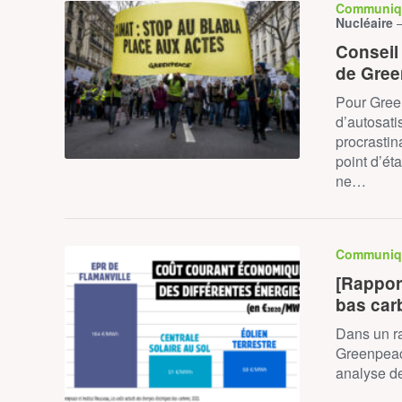
Communiq
Nucléaire
Conseil 
de Gree
Pour Gree
d’autosati
procrastin
point d’ét
ne…
Communiq
[Rapport
bas car
Dans un r
Greenpeace
analyse d