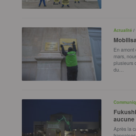
Actualité
/
Mobilis
En amont d
mars, nous
plusieurs 
du…
Communiq
Fukushi
aucune 
Après la c
françaises