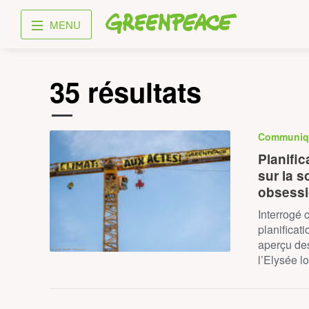
Greenpeace
MENU
35 résultats
Communiq
Planific
sur la s
obsessi
Interrogé 
planifica
aperçu des
l’Elysée l