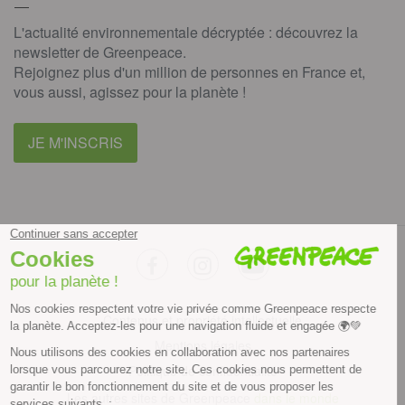
L'actualité environnementale décryptée : découvrez la
newsletter de Greenpeace.
Rejoignez plus d'un million de personnes en France et,
vous aussi, agissez pour la planète !
JE M'INSCRIS
facebook
instagram
youtube
Contenus et propriété intellectuelle
Mentions légales
Politique de confidentialité
Les autres sites de Greenpeace
dans le monde