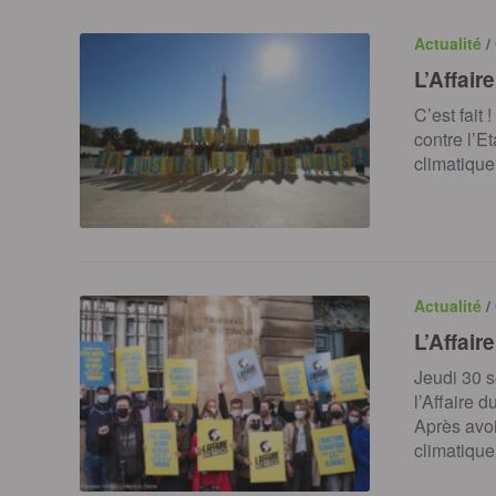
Actualité
/
L’Affair
C’est fait 
contre l’Et
climatique
Actualité
/
L’Affair
Jeudi 30 
l’Affaire d
Après avoi
climatique