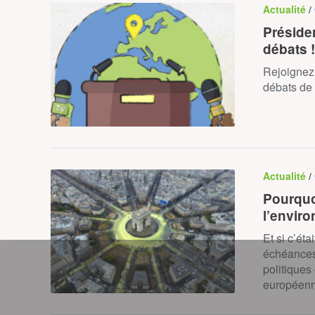
Actualité
/
Présiden
débats !
Rejoignez 
débats de 
Actualité
/
Pourquo
l’envir
Et si c’ét
échéances 
politiques
européenn