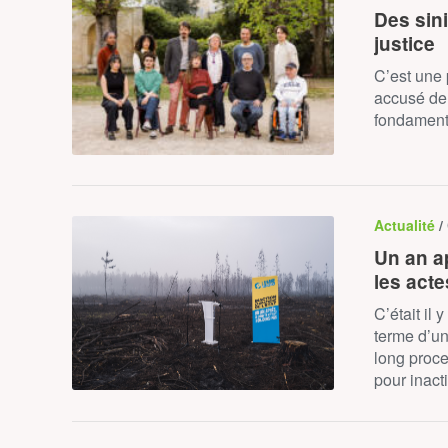
Des sini
justice
C’est une 
accusé de 
fondamenta
Actualité
/
Un an a
les acte
C’était il
terme d’un
long proce
pour inact