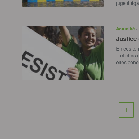
juge illég
Actualité
/
Justice 
En ces tem
– et elles
elles conc
1