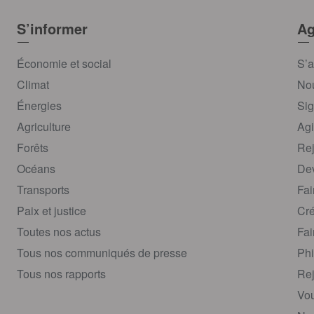
S’informer
Ag
Économie et social
S’a
Climat
Nou
Énergies
Sig
Agriculture
Agi
Forêts
Rej
Océans
Dev
Transports
Fai
Paix et justice
Cré
Toutes nos actus
Fai
Tous nos communiqués de presse
Phi
Tous nos rapports
Rej
Vou