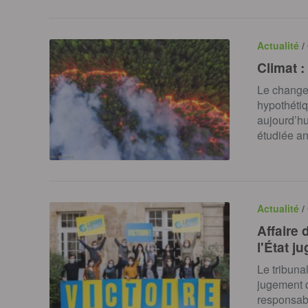
Actualité
/
Climat :
Le change
hypothétiq
aujourd’hu
étudiée a
Actualité
/
Affaire 
l'État ju
Le tribuna
jugement da
responsabil