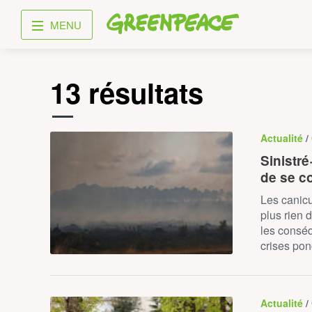
Greenpeace
MENU
13 résultats
Actualité
/
Sinistré
de se c
Les canicu
plus rien d
les consé
crises pon
Actualité
/