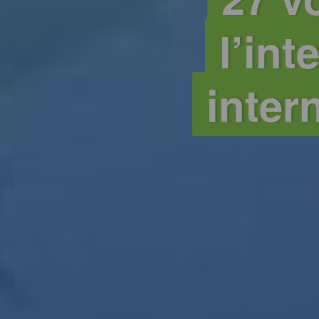
l’in
inter