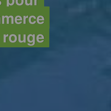
ommerce
n rouge