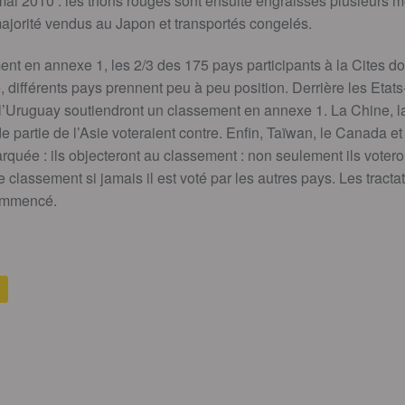
mai 2010 : les thons rouges sont ensuite engraissés plusieurs m
ajorité vendus au Japon et transportés congelés.
ent en annexe 1, les 2/3 des 175 pays participants à la Cites doi
 différents pays prennent peu à peu position. Derrière les Etats-
 l’Uruguay soutiendront un classement en annexe 1. La Chine, la
 partie de l’Asie voteraient contre. Enfin, Taïwan, le Canada e
rquée : ils objecteront au classement : non seulement ils voteron
e classement si jamais il est voté par les autres pays. Les tracta
commencé.