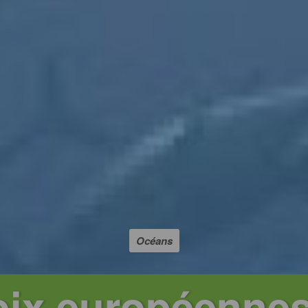
Océans
oix européenne