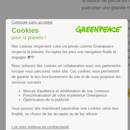
la saison de pêche en 
puis pour une grande m
Pour obtenir le classem
la conférence approche,
Suisse, la Colombie et
certainement une grande
position encore plus ma
refuseront d’appliquer l
participants ont déjà 
#Surpêche thon rouge