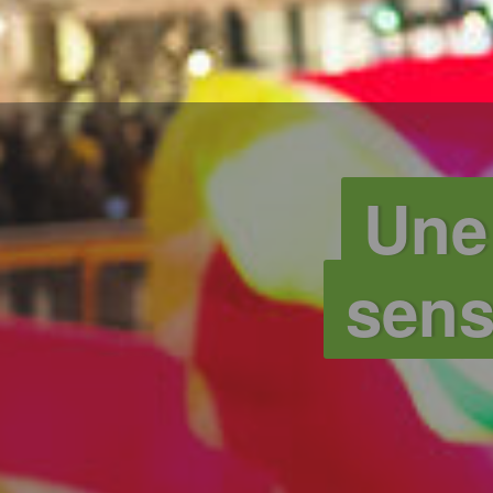
Une
sens