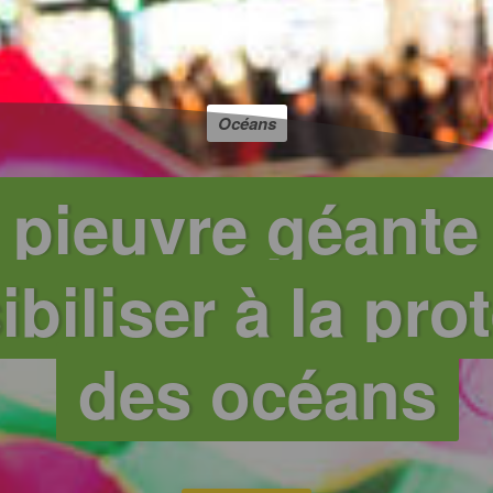
Océans
 pieuvre géante
ibiliser à la pro
des océans