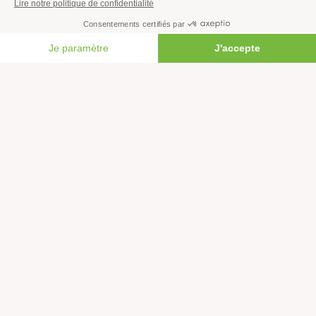
Agriculture
Forêts
FAIRE UN DON
Océans
Transports
Paix et justice
Toutes nos actus
Tous nos communiqués de presse
Tous nos rapports
Agir
S’abonner à la newsletter
Nous suivre sur les réseaux
Signer nos pétitions
Agir au quotidien