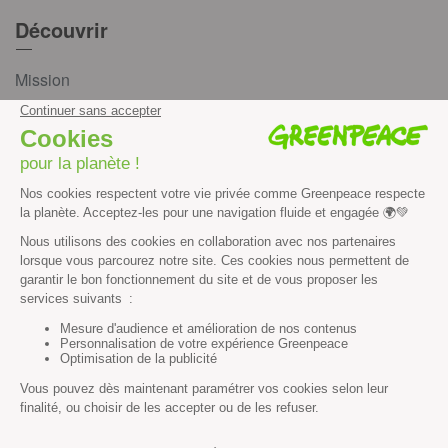
Découvrir
Mission
Valeurs
Méthode
Transparence financière
Fonctionnement
Histoire & victoires
Les bateaux de Greenpeace
S’informer
Économie et social
Climat
Énergies