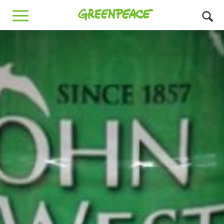
Greenpeace
MENU