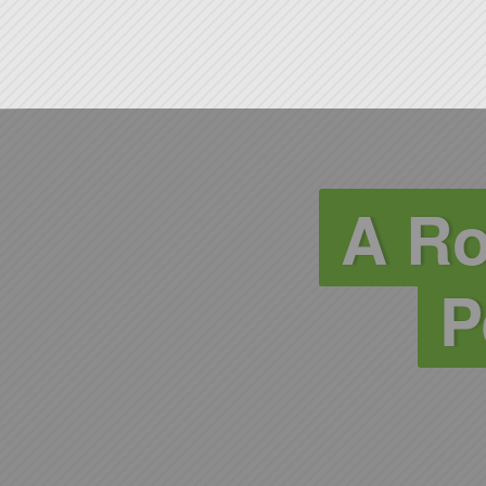
A Ro
P