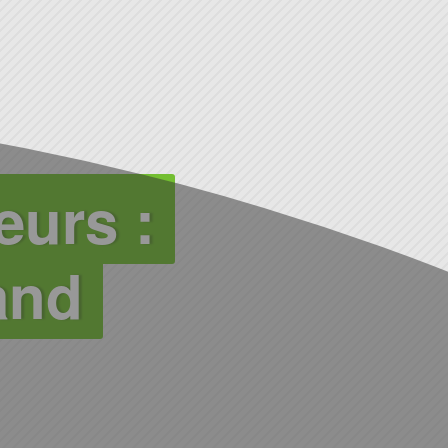
eurs :
and