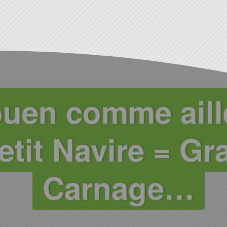
uen comme aill
etit Navire = Gr
Carnage…