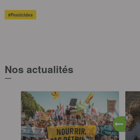
#Pesticides
Nos actualités
T