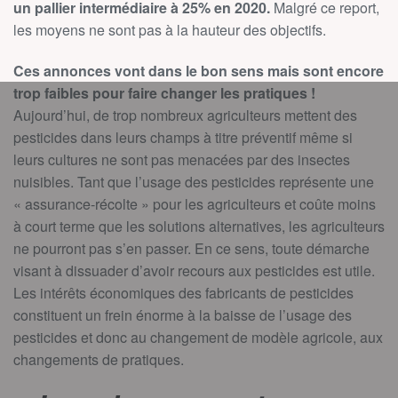
un pallier intermédiaire à 25% en 2020.
Malgré ce report,
les moyens ne sont pas à la hauteur des objectifs.
Ces annonces vont dans le bon sens mais sont encore
trop faibles pour faire changer les pratiques !
Aujourd’hui, de trop nombreux agriculteurs mettent des
pesticides dans leurs champs à titre préventif même si
leurs cultures ne sont pas menacées par des insectes
nuisibles. Tant que l’usage des pesticides représente une
« assurance-récolte » pour les agriculteurs et coûte moins
à court terme que les solutions alternatives, les agriculteurs
ne pourront pas s’en passer. En ce sens, toute démarche
visant à dissuader d’avoir recours aux pesticides est utile.
Les intérêts économiques des fabricants de pesticides
constituent un frein énorme à la baisse de l’usage des
pesticides et donc au changement de modèle agricole, aux
changements de pratiques.