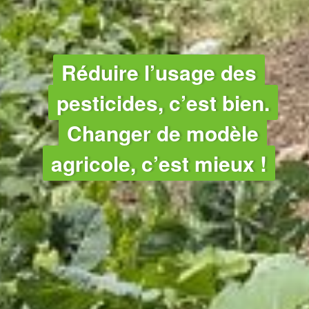
AGRICULTURE
Réduire l’usage des
pesticides, c’est bien.
Changer de modèle
agricole, c’est mieux !