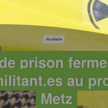
Nucléaire
de prison ferme
ilitant.es au pr
Metz