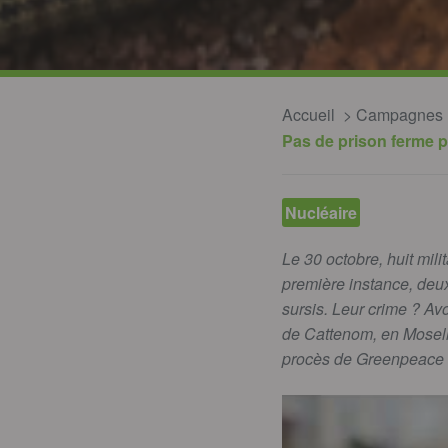
Accueil
Campagnes
Pas de prison ferme po
Nucléaire
Le 30 octobre, huit mil
première instance, deux
sursis. Leur crime ? Avo
de Cattenom, en Mosell
procès de Greenpeace 