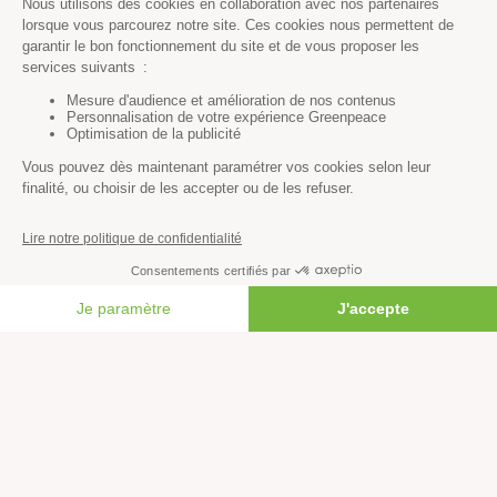
Paix et justice
Toutes nos actus
Tous nos communiqués de presse
Tous nos rapports
Agir
S’abonner à la newsletter
Nous suivre sur les réseaux
Signer nos pétitions
FAIRE UN DON
Agir au quotidien
Rejoindre un groupe local
Devenir bénévole
Faire un don
Créer une cagnotte solidaire