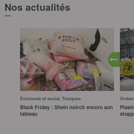
Nos actualités
T
Économie et social, Toxiques
Océans
Black Friday : Shein noircit encore son
Plast
tableau
stopp