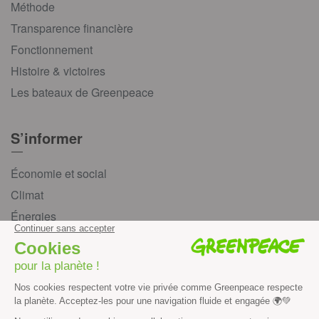
Méthode
Transparence financière
Fonctionnement
Histoire & victoires
Les bateaux de Greenpeace
S’informer
Économie et social
Climat
Énergies
Agriculture
Forêts
Océans
Transports