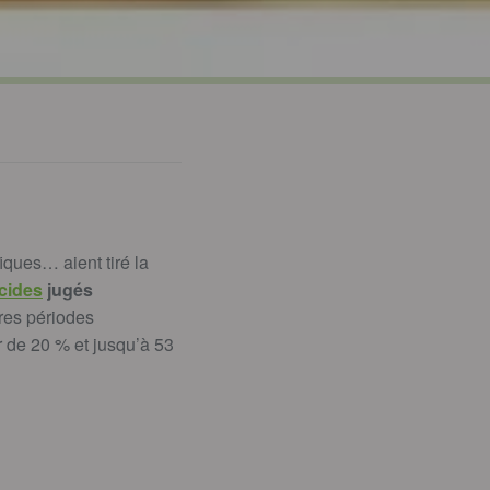
iques… aient tiré la
icides
jugés
ères périodes
r de 20 % et jusqu’à 53