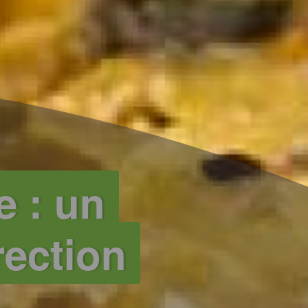
e : un
rection