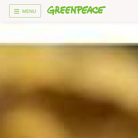
Greenpeace
MENU