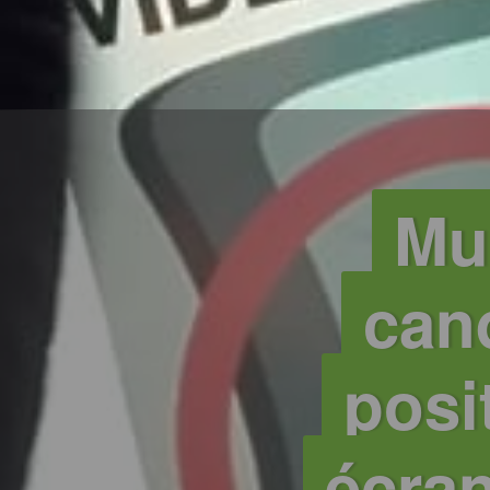
Mun
cand
posi
écran