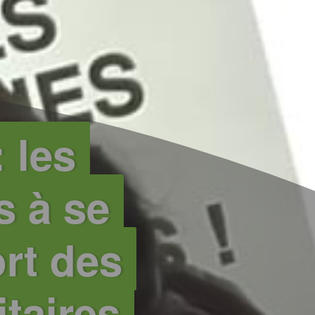
 les
s à se
ort des
taires